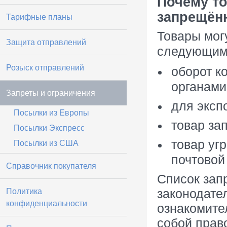
Почему т
запрещён
Тарифные планы
Товары мог
Защита отправлений
следующим
Розыск отправлений
оборот к
органами
Запреты и ограничения
для эксп
Посылки из Европы
товар за
Посылки Экспресс
товар уг
Посылки из США
почтовой
Справочник покупателя
Список зап
Политика
законодате
конфиденциальности
ознакомите
собой прав