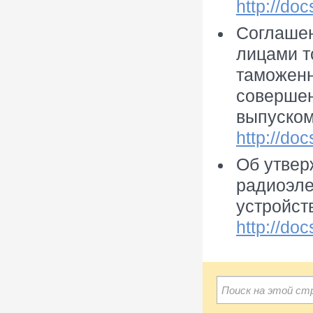
http://do
Соглашен
лицами т
таможенн
совершен
выпуском
http://do
Об утвер
радиоэле
устройст
http://do